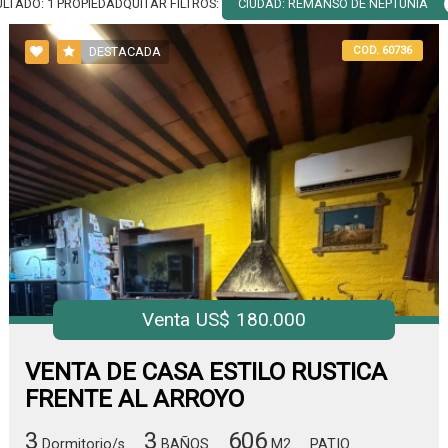
QUITAR FILTROS:
CIUDAD: REMANSO DE NEPTUNIA
ULTADO:
1
PROPIEDAD
COD. 60736
DESTACADA
Venta US$ 180.000
VENTA DE CASA ESTILO RUSTICA
FRENTE AL ARROYO
3
3
606
Dormitorio/s
BAÑOS
M2
PATIO