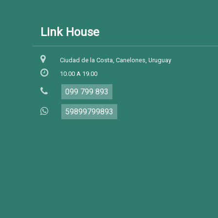
Link House
Ciudad de la Costa, Canelones, Uruguay
10.00 A 19.00
099 799 893
59899799893