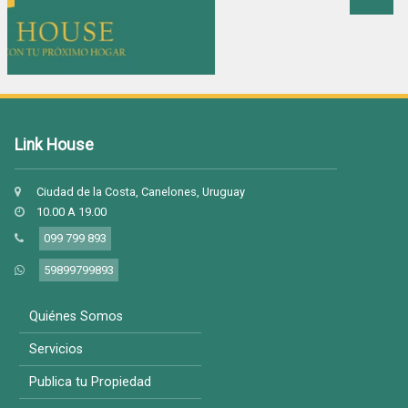
Link House
Ciudad de la Costa, Canelones, Uruguay
10.00 A 19.00
099 799 893
59899799893
Quiénes Somos
Servicios
Publica tu Propiedad